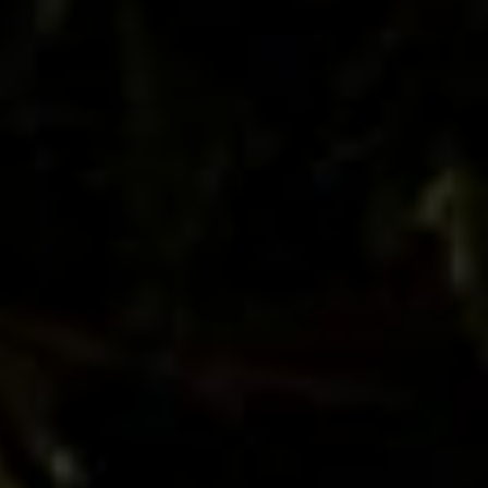
Ödüller
Doğru fotoğrafçıyı bulmak
Belgesel düğün fotoğrafları
Çiftler için
İLETİŞİM