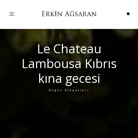
PORTFOLYO
Le Chateau
Lambousa Kıbrıs
DÜĞÜN HİKAYELERİ
kına gecesi
ÇİFTLER
Düğün hikayeleri
BİLGİLER