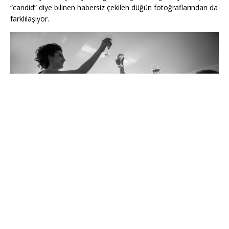
“candid” diye bilinen habersiz çekilen düğün fotoğraflarından da
farklılaşıyor.
Örnek olarak, duygulanıp göz yaşı döken bir gelinin yüzüne
zoom’lanarak çekilmiş fotoğraf, sadece kameraya bakmadı
diye “belgesel” olarak sınıflandırılamıyor. Bu tür bir fotoğrafa
“candid” ya da “habersiz fotoğraf” demek daha doğru.