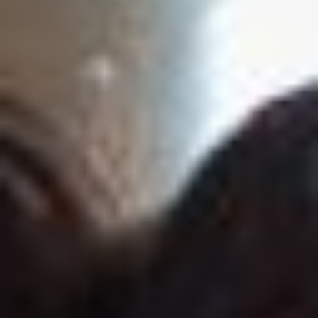
Ödüller
Doğru fotoğrafçıyı bulmak
Belgesel düğün fotoğrafları
Çiftler için
İLETİŞİM