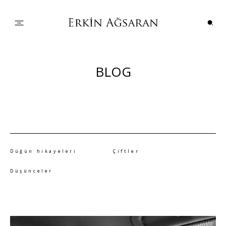
PORTFOLYO
BLOG
DÜĞÜN HİKAYELERİ
ÇİFTLER
Düğün hikayeleri
Çiftler
BİLGİLER
Düşünceler