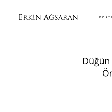
PORT
Düğün 
Ön