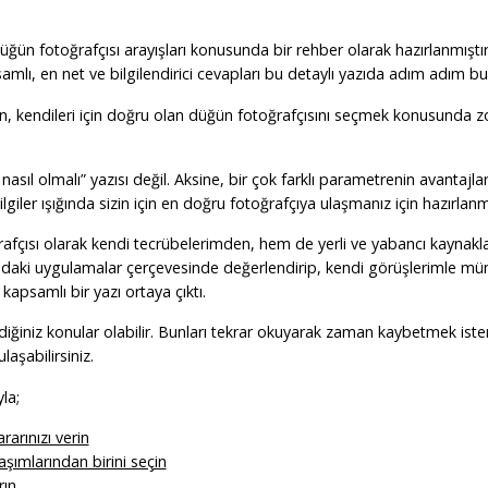
rin düğün fotoğrafçısı arayışları konusunda bir rehber olarak hazırlanmış
samlı, en net ve bilgilendirici cevapları bu detaylı yazıda adım adım bu
dan, kendileri için doğru olan düğün fotoğrafçısını seçmek konusunda z
nasıl olmalı” yazısı değil. Aksine, bir çok farklı parametrenin avantajla
ilgiler ışığında sizin için en doğru fotoğrafçıya ulaşmanız için hazırlanm
afçısı olarak kendi tecrübelerimden, hem de yerli ve yabancı kaynaklar
ndaki uygulamalar çerçevesinde değerlendirip, kendi görüşlerimle m
apsamlı bir yazı ortaya çıktı.
diğiniz konular olabilir. Bunları tekrar okuyarak zaman kaybetmek istem
laşabilirsiniz.
la;
rarınızı verin
aşımlarından birini seçin
rın