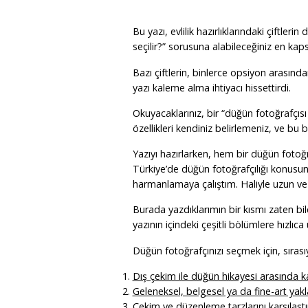
Bu yazı, evlilik hazırlıklarındaki çiftle
seçilir?” sorusuna alabileceğiniz en kap
Bazı çiftlerin, binlerce opsiyon arasın
yazı kaleme alma ihtiyacı hissettirdi.
Okuyacaklarınız, bir “düğün fotoğrafçısı 
özellikleri kendiniz belirlemeniz, ve bu b
Yazıyı hazırlarken, hem bir düğün fotoğr
Türkiye’de düğün fotoğrafçılığı konusu
harmanlamaya çalıştım. Haliyle uzun ve k
Burada yazdıklarımın bir kısmı zaten bil
yazının içindeki çeşitli bölümlere hızlıca u
Düğün fotoğrafçınızı seçmek için, sırasıy
Dış çekim ile düğün hikayesi arasında ka
Geleneksel, belgesel ya da fine-art yakl
Çekim ve düzenleme tarzlarını karşılaştı