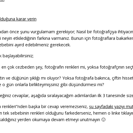
lduğuna karar verin
dan önce şunu vurgulamam gerekiyor; Nasıl bir fotoğrafçıya ihtiyacı
zi neyin etkilediğinin farkına varmanız. Bunun için fotoğraflara bakark
 sebebini ayırd edebilmeniz gerekecek.
 başlayabilirsiniz;
 en çok cezbeden şey, fotoğrafın renkleri mi, yoksa fotoğrafçının seç
çiftin ve düğünün şıklığı mı oluyor? Yoksa fotoğrafa bakınca, çiftin hisset
e o gün onlarla birlikteymişsiniz gibi düşündürmesi mi?
eceğiniz cevaplar, aşağıda sıralayacağım adımlardan ilk 3 tanesinde siz
 renkleri”nden başka bir cevap veremezseniz,
şu sayfadaki yazıyı mu
 tek sebebinin renkleri olduğunu farkederseniz, hemen o linke tıklay
 kaldığınız yerden okumaya devam etmeyi unutmayın 🙂