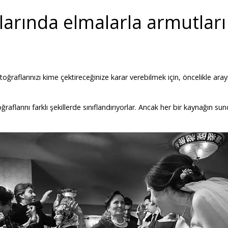
arında elmalarla armutları
ğraflarınızı kime çektireceğinize karar verebilmek için, öncelikle arayış
ğraflarını farklı şekillerde sınıflandırıyorlar. Ancak her bir kaynağın s