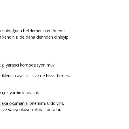
nız olduğunu belirlemenin en önemli
en kendinizi de daha derinden dinleyip,
tiği yaratıcı kompozisyon mu?
tiklerinin aynısını size de hissettirmesi,
e çok yardımcı olacak.
tlaka okumanızı
öneririm. Ciddiyim,
ın ve yazıyı okuyun. Ama sonra bu