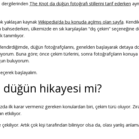
n dergilerinden
The Knot da düğün fotoğrafı stillerini tarif ederken
ayn
çok yaklaşan kaynak
Wikipedia’da bu konuda açılmış olan sayfa
. Kendi
n bahsederken, ülkemizde en sık karşılaşılan “dış çekim” seçeneğine de
k tanımlıyor.
endirdiğimde, düğün fotoğrafçılarını, genelden başlayarak detaya do
yorum. Buna göre; önce çekim türlerini, sonra fotoğrafçıların konuya 
ygun buluyorum.
 seçerek başlayalım.
, düğün hikayesi mi?
da ilk karar vermeniz gereken konulardan biri, çekim türü oluyor. Zira
 etkiliyor.
ekiliyor. Artık çok kişi tarafından biliniyor olsa da, olası yanlış anlam