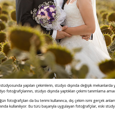
f stüdyosunda yapılan çekimlerin, stüdyo dışında değişik mekanlarda ya
yo fotoğrafçılarının, stüdyo dışında yaptıkları çekimi tanımlama amacı
ün fotoğrafçıları da bu terimi kullanınca, dış çekim ismi gerçek anla
nda kullanılıyor. Bu türü başarıyla uygulayan fotoğrafçılar, eski stü