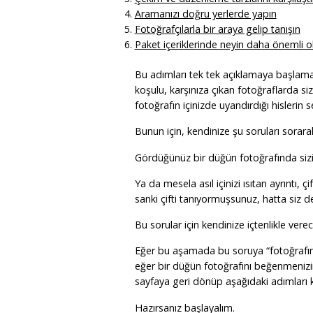
Aramanızı doğru yerlerde yapın
Fotoğrafçılarla bir araya gelip tanışın
Paket içeriklerinde neyin daha önemli o
Bu adımları tek tek açıklamaya başlama
koşulu, karşınıza çıkan fotoğraflarda si
fotoğrafın içinizde uyandırdığı hislerin
Bunun için, kendinize şu soruları sorarak
Gördüğünüz bir düğün fotoğrafında sizi
Ya da mesela asıl içinizi ısıtan ayrıntı, 
sanki çifti tanıyormuşsunuz, hatta siz d
Bu sorular için kendinize içtenlikle ver
Eğer bu aşamada bu soruya “fotoğrafın
eğer bir düğün fotoğrafını beğenmenizin
sayfaya geri dönüp aşağıdaki adımları
Hazırsanız başlayalım.