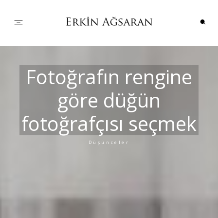
PORTFOLYO
Fotoğrafın rengine
göre düğün
DÜĞÜN HİKAYELERİ
fotoğrafçısı seçmek
ÇİFTLER
Düşünceler
BİLGİLER