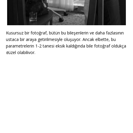
Kusursuz bir fotoğraf, bütün bu bileşenlerin ve daha fazlasının
ustaca bir araya getirilmesiyle oluşuyor. Ancak elbette, bu
parametrelerin 1-2 tanesi eksik kaldığında bile fotoğraf oldukça
güzel olabiliyor.
Tonlama, iyi fotoğraflanmış bir karenin oluşturduğu atmosferi
tamamen değiştirebilen bir son dokunuş aslında. Fotoğrafçı,
vermek istediği duyguyu uygun bir tonlama ile vurgulayabiliyor.
İyi fotoğraflarını doğru tonlama ile taçlandıran fotoğrafçı
dostlarımı tebrik ediyorum.
Elbette bunda, renklerin psikolojik etkisi yadsınamaz. Malum,
beyaz tonlar saflık ve temizlik, turuncu sıcaklık ve romantizm,
siyah asalet ve gizem çağrıştırır.