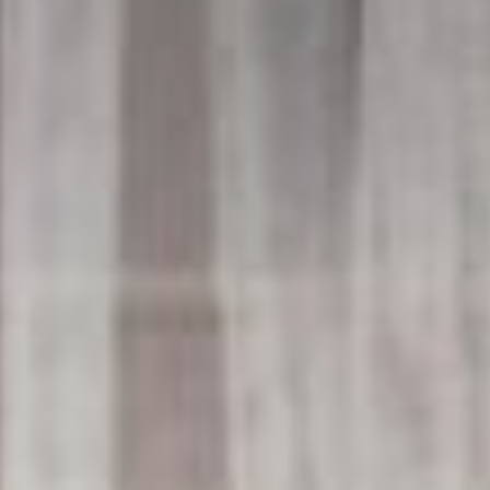
Ödüller
Doğru fotoğrafçıyı bulmak
Belgesel düğün fotoğrafları
Çiftler için
İLETİŞİM