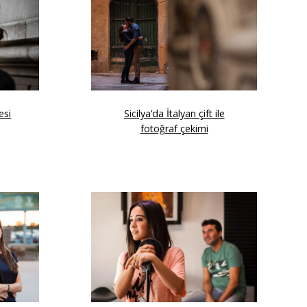
esi
Sicilya’da İtalyan çift ile
fotoğraf çekimi