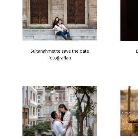
Sultanahmet’te save the date
B
fotoğrafları