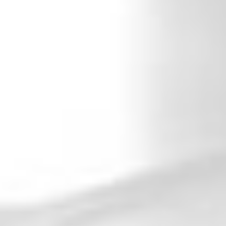
Ödüller
Doğru fotoğrafçıyı bulmak
Belgesel düğün fotoğrafları
Çiftler için
İLETİŞİM