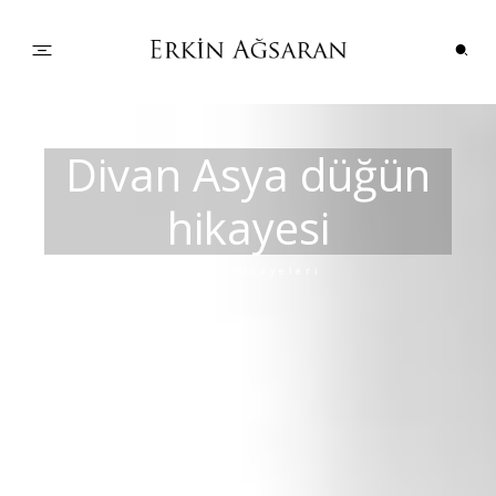
PORTFOLYO
Divan Asya düğün
hikayesi
DÜĞÜN HİKAYELERİ
Düğün hikayeleri
ÇİFTLER
BİLGİLER